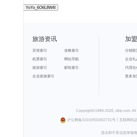
YoYo_6O6L8W4I
旅游资讯
加
宾馆索引
攻略索引
分销联
机票索引
网站导航
企业礼
旅游索引
邮轮索引
代理合
企业差旅索引
更多加
Copyright©
1999-
2026
,
ctrip.com
. Al
沪公网备31010502002731号
丨
互联网药
违法和不良信息举报电话0