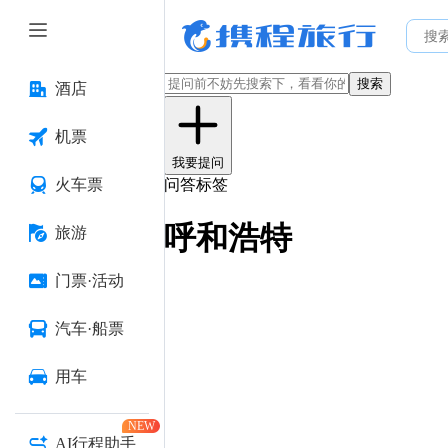
搜索
酒店
机票
我要提问
火车票
问答标签
呼和浩特
旅游
门票·活动
汽车·船票
用车
NEW
AI行程助手