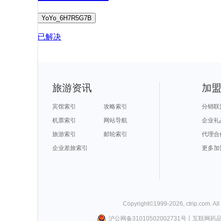
YoYo_6H7R5G7B
已解决
旅游资讯
加
宾馆索引
攻略索引
分销联
机票索引
网站导航
企业礼
旅游索引
邮轮索引
代理合
企业差旅索引
更多加
Copyright©
1999-
2026
,
ctrip.com
. Al
沪公网备31010502002731号
丨
互联网药