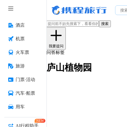
搜索
酒店
机票
我要提问
火车票
问答标签
庐山植物园
旅游
门票·活动
汽车·船票
用车
NEW
AI行程助手