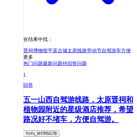
在结果中找：
晋祠博物馆
平遥古城
太原
线路
劳动节
自驾游
车
方便
更多
热门问题
最新问题
待回答问题
1
回答
五一山西自驾游线路，太原晋祠和
植物园附近的星级酒店推荐，希望
路况好不堵车，方便自驾游。
YoYo_6H7R5G7B