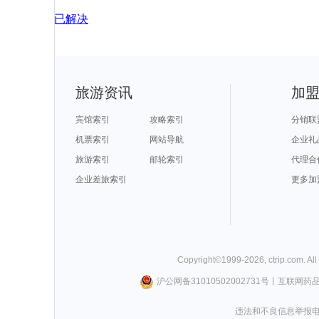
已解决
旅游资讯
加
宾馆索引
攻略索引
分销联
机票索引
网站导航
企业礼
旅游索引
邮轮索引
代理合
企业差旅索引
更多加
Copyright©
1999-
2026
,
ctrip.com
. Al
沪公网备31010502002731号
丨
互联网药
违法和不良信息举报电话0