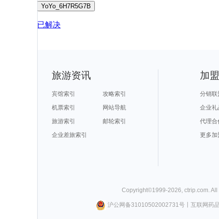
YoYo_6H7R5G7B
已解决
旅游资讯
加
宾馆索引
攻略索引
分销联
机票索引
网站导航
企业礼
旅游索引
邮轮索引
代理合
企业差旅索引
更多加
Copyright©
1999-
2026
,
ctrip.com
. Al
沪公网备31010502002731号
丨
互联网药