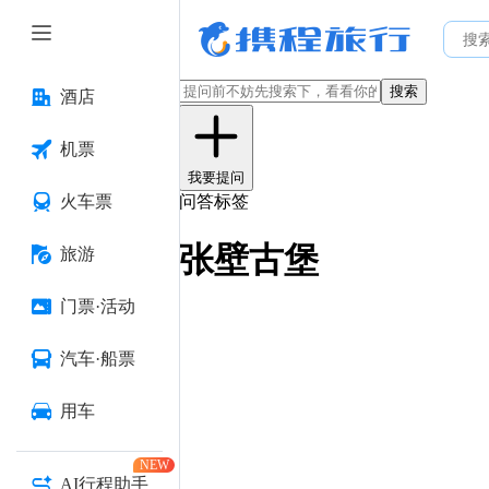
搜索
酒店
机票
我要提问
火车票
问答标签
张壁古堡
旅游
门票·活动
汽车·船票
用车
NEW
AI行程助手