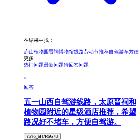
在结果中找：
庐山植物园
晋祠博物馆
线路
劳动节
推荐
自驾游
车
方便
更多
热门问题
最新问题
待回答问题
1
回答
五一山西自驾游线路，太原晋祠和
植物园附近的星级酒店推荐，希望
路况好不堵车，方便自驾游。
YoYo_6H7R5G7B