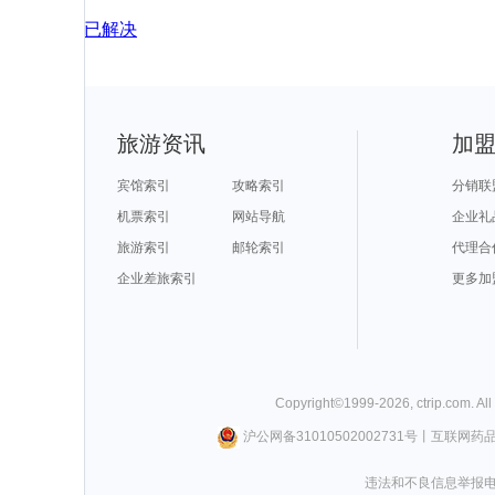
已解决
旅游资讯
加
宾馆索引
攻略索引
分销联
机票索引
网站导航
企业礼
旅游索引
邮轮索引
代理合
企业差旅索引
更多加
Copyright©
1999-
2026
,
ctrip.com
. Al
沪公网备31010502002731号
丨
互联网药
违法和不良信息举报电话0