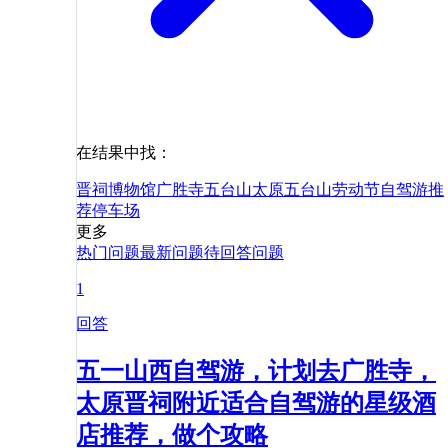
在结果中找：
晋祠博物馆
广胜寺
五台山
太原
五台山
劳动节
自驾游
推
荐
停车场
更多
热门问题
最新问题
待回答问题
1
回答
五一山西自驾游，计划去广胜寺，
太原晋祠附近适合自驾游的星级酒
店推荐，做个攻略