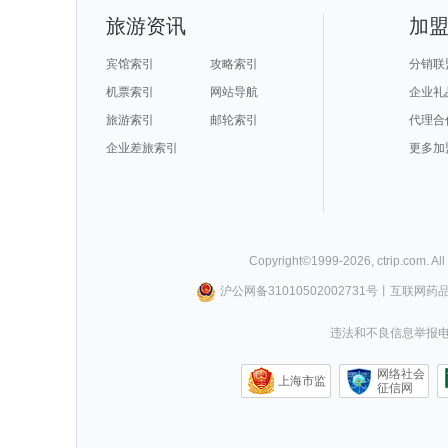
旅游资讯
加
宾馆索引
攻略索引
分销联
机票索引
网站导航
企业礼
旅游索引
邮轮索引
代理合
企业差旅索引
更多加
Copyright©
1999-
2026
,
ctrip.com
. Al
沪公网备31010502002731号
丨
互联网药
违法和不良信息举报电话0
网络社会
上海市监
征信网