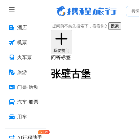
搜索
酒店
机票
我要提问
火车票
问答标签
张壁古堡
旅游
门票·活动
汽车·船票
用车
NEW
AI行程助手