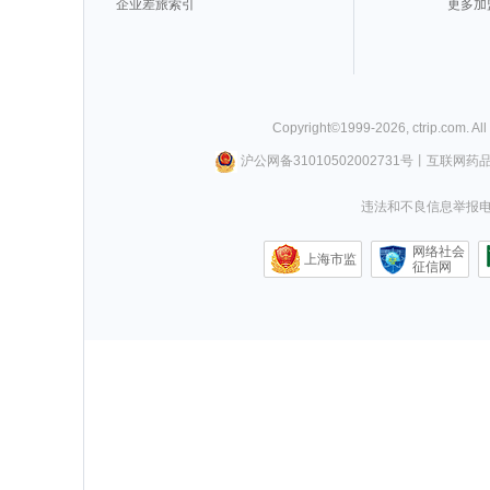
企业差旅索引
更多加
Copyright©
1999-
2026
,
ctrip.com
. Al
沪公网备31010502002731号
丨
互联网药
违法和不良信息举报电话0
网络社会
上海市监
征信网