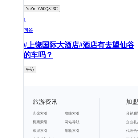
YoYo_7W0Q8J3C
1
回答
#上饶国际大酒店#酒店有去望仙谷
的车吗？
平訫
旅游资讯
加
宾馆索引
攻略索引
分销联
机票索引
网站导航
企业礼
旅游索引
邮轮索引
代理合