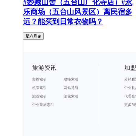
#妙藏山舍（五台山广化寺店）#永
乐商场（五台山风景区）离民宿多
远？能买到日常衣物吗？
是六月🍯
旅游资讯
加
宾馆索引
攻略索引
分销联
机票索引
网站导航
企业礼
旅游索引
邮轮索引
代理合
企业差旅索引
更多加