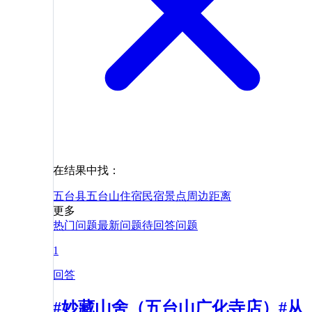
在结果中找：
五台县
五台山
住宿
民宿
景点
周边
距离
更多
热门问题
最新问题
待回答问题
1
回答
#妙藏山舍（五台山广化寺店）#从