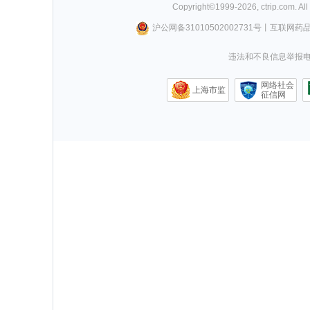
Copyright©
1999-
2026
,
ctrip.com
. Al
沪公网备31010502002731号
丨
互联网药
违法和不良信息举报电话0
网络社会
上海市监
征信网