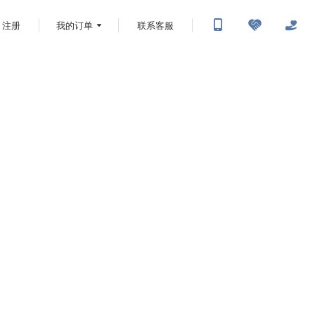
注册
我的订单
联系客服