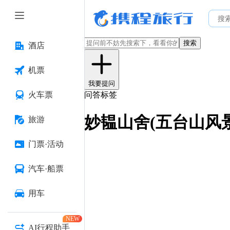
搜索
酒店
机票
我要提问
火车票
问答标签
妙韫山舍(五台山风
旅游
门票·活动
汽车·船票
用车
NEW
AI行程助手