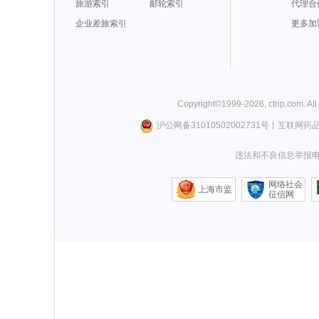
旅游索引
邮轮索引
代理合
企业差旅索引
更多加
Copyright©
1999-
2026
,
ctrip.com
. Al
沪公网备31010502002731号
丨
互联网药
违法和不良信息举报电话0
网络社会
上海市监
征信网