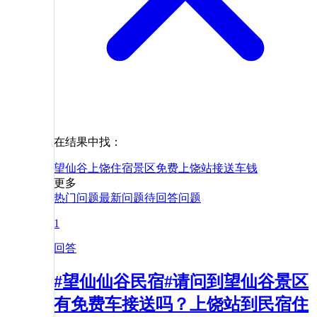
在结果中找：
望仙谷
上饶
住宿
景区
免费
上饶站
接送
车
钱
更多
热门问题
最新问题
待回答问题
1
回答
#望仙仙谷民宿#请问到望仙谷景区
有免费车接送吗？上饶站到民宿住