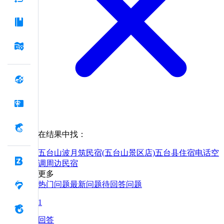
在结果中找：
五台山波月筑民宿(五台山景区店)
五台县
住宿
电话
空
调
周边
民宿
更多
热门问题
最新问题
待回答问题
1
回答