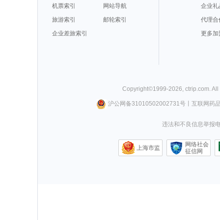
机票索引
网站导航
企业礼
旅游索引
邮轮索引
代理合
企业差旅索引
更多加
Copyright©
1999-
2026
,
ctrip.com
. Al
沪公网备31010502002731号
丨
互联网药
违法和不良信息举报电话0
网络社会
上海市监
征信网