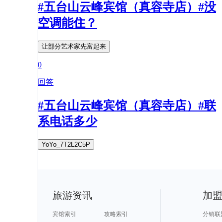
#五台山云峰宾馆（真容寺店）#没
空调能住？
让部分艺术家先富起来
0
回答
#五台山云峰宾馆（真容寺店）#联
系电话多少
YoYo_7T2L2C5P
旅游资讯
加
宾馆索引
攻略索引
分销联