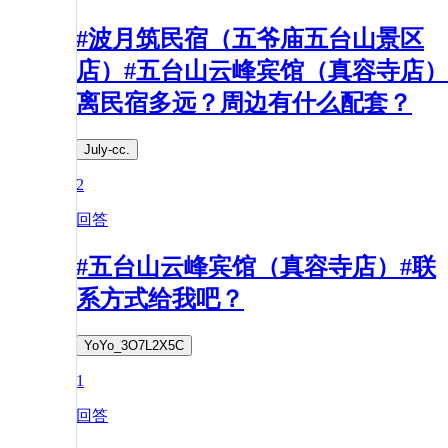
#波月筑民宿（五爷庙五台山景区
店）#五台山云峰宾馆（真容寺店）
离民宿多远？周边有什么配套？​
July-cc.
2
回答
#五台山云峰宾馆（真容寺店）#联
系方式给我吧？
YoYo_3O7L2X5C
1
回答