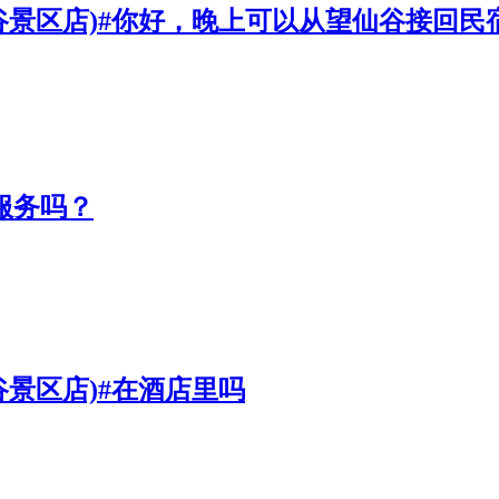
仙谷景区店)#你好，晚上可以从望仙谷接回民
服务吗？
谷景区店)#在酒店里吗