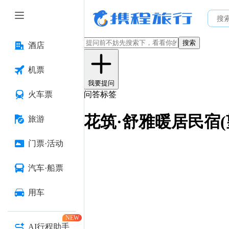
搜索
酒店
机票
我要提问
火车票
问答标签
花筑·舒雅暖居民宿(
旅游
门票·活动
汽车·船票
用车
NEW
AI行程助手