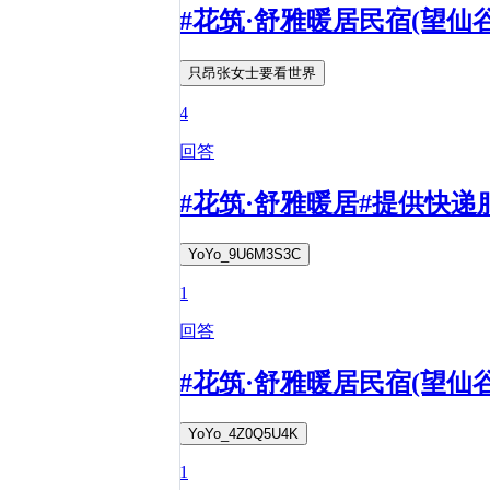
#花筑·舒雅暖居民宿(望
只昂张女士要看世界
4
回答
#花筑·舒雅暖居#提供快递
YoYo_9U6M3S3C
1
回答
#花筑·舒雅暖居民宿(望仙
YoYo_4Z0Q5U4K
1