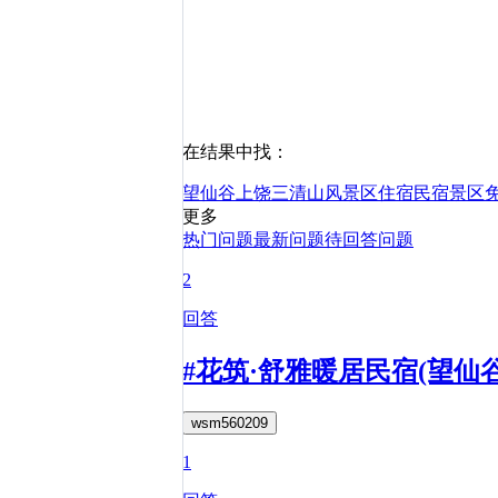
在结果中找：
望仙谷
上饶
三清山风景区
住宿
民宿
景区
更多
热门问题
最新问题
待回答问题
2
回答
#花筑·舒雅暖居民宿(望仙
wsm560209
1