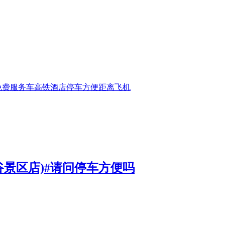
免费
服务
车
高铁
酒店
停车
方便
距离
飞机
谷景区店)#请问停车方便吗