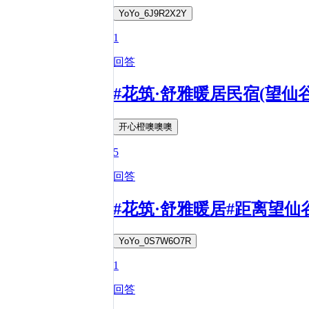
YoYo_6J9R2X2Y
1
回答
#花筑·舒雅暖居民宿(望仙
开心橙噢噢噢
5
回答
#花筑·舒雅暖居#距离望
YoYo_0S7W6O7R
1
回答