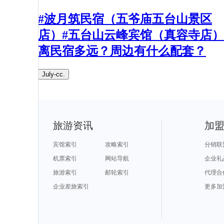
#波月筑民宿（五爷庙五台山景区
店）#五台山云峰宾馆（真容寺店）
离民宿多远？周边有什么配套？​
July-cc.
旅游资讯
加
宾馆索引
攻略索引
分销联
机票索引
网站导航
企业礼
旅游索引
邮轮索引
代理合
企业差旅索引
更多加