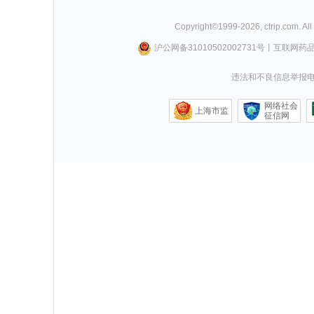
Copyright©
1999-
2026
,
ctrip.com
. Al
沪公网备31010502002731号
丨
互联网药
违法和不良信息举报电话0
网络社会
上海市监
征信网