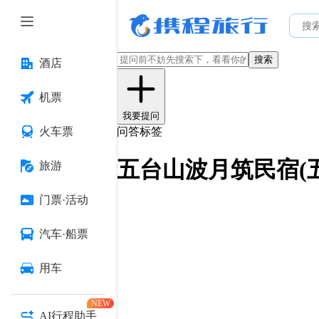
搜索
酒店
机票
我要提问
火车票
问答标签
五台山波月筑民宿(
旅游
门票·活动
汽车·船票
用车
NEW
AI行程助手