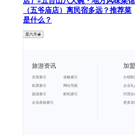
店）#五台山八大碗・地方风味菜馆
（五爷庙店）离民宿多远？推荐菜
是什么？
是六月🍯
旅游资讯
加
宾馆索引
攻略索引
分销联
机票索引
网站导航
企业礼
旅游索引
邮轮索引
代理合
企业差旅索引
更多加