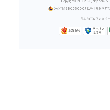
Copyright©
1999-
2026
,
ctrip.com
. Al
沪公网备31010502002731号
丨
互联网药
违法和不良信息举报电话0
网络社会
上海市监
征信网