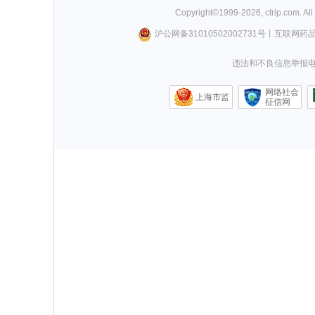
Copyright©
1999-
2026
,
ctrip.com
. Al
沪公网备31010502002731号
丨
互联网药
违法和不良信息举报电话0
网络社会
上海市监
征信网