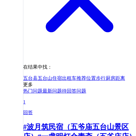
在结果中找：
五台县
五台山
住宿
出租车
推荐
位置
步行
厨房
距离
更多
热门问题
最新问题
待回答问题
1
回答
#波月筑民宿（五爷庙五台山景区