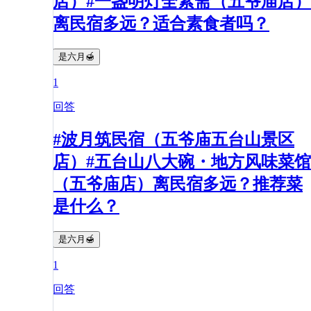
店）#一盏明灯全素斋（五爷庙店）
离民宿多远？适合素食者吗？
是六月🍯
1
回答
#波月筑民宿（五爷庙五台山景区
店）#五台山八大碗・地方风味菜馆
（五爷庙店）离民宿多远？推荐菜
是什么？
是六月🍯
1
回答