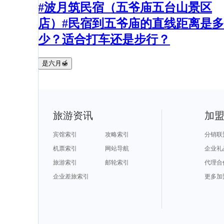
#波月筑民宿（五爷庙五台山景区
店）#民宿到五爷庙的直线距离是多
少？适合打车还是步行？
是六月🍯
旅游资讯
加
宾馆索引
攻略索引
分销联
机票索引
网站导航
企业礼
旅游索引
邮轮索引
代理合
企业差旅索引
更多加