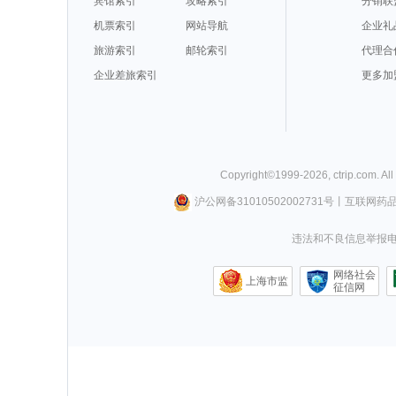
宾馆索引
攻略索引
分销联
机票索引
网站导航
企业礼
旅游索引
邮轮索引
代理合
企业差旅索引
更多加
Copyright©
1999-
2026
,
ctrip.com
. Al
沪公网备31010502002731号
丨
互联网药
违法和不良信息举报电话0
网络社会
上海市监
征信网