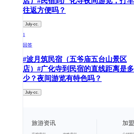
店）#民宿到广化寺夜间游览，打车
往返方便吗？​
July-cc.
1
回答
#波月筑民宿（五爷庙五台山景区
店）#广化寺到民宿的直线距离是多
少？夜间游览有特色吗？​
July-cc.
旅游资讯
加