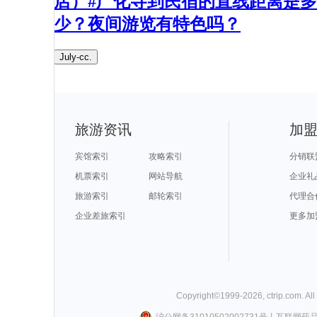
店）#广化寺到民宿的直线距离是多
少？夜间游览有特色吗？​
July-cc.
旅游资讯
加
宾馆索引
攻略索引
分销联
机票索引
网站导航
企业礼
旅游索引
邮轮索引
代理合
企业差旅索引
更多加
Copyright©
1999-
2026
,
ctrip.com
. Al
沪公网备31010502002731号
丨
互联网药