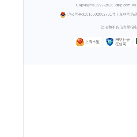
Copyright©
1999-
2026
,
ctrip.com
. Al
沪公网备31010502002731号
丨
互联网药
违法和不良信息举报电话0
网络社会
上海市监
征信网