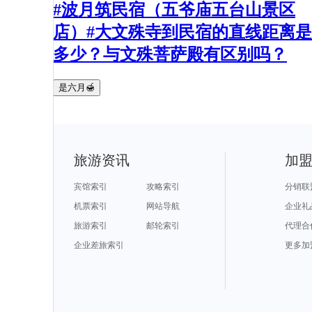
#波月筑民宿（五爷庙五台山景区
店）#大文殊寺到民宿的直线距离是
多少？与文殊菩萨殿有区别吗？
是六月🍯
旅游资讯
加
宾馆索引
攻略索引
分销联
机票索引
网站导航
企业礼
旅游索引
邮轮索引
代理合
企业差旅索引
更多加