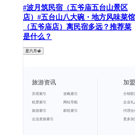
#波月筑民宿（五爷庙五台山景区
店）#五台山八大碗・地方风味菜馆
（五爷庙店）离民宿多远？推荐菜
是什么？
是六月🍯
旅游资讯
加
宾馆索引
攻略索引
分销联
机票索引
网站导航
企业礼
旅游索引
邮轮索引
代理合
企业差旅索引
更多加