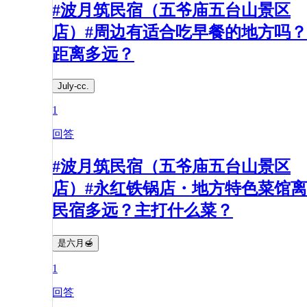
#波月筑民宿（五爷庙五台山景区
店）#周边有适合吃早餐的地方吗？
距离多远？​
July-cc.
1
回答
#波月筑民宿（五爷庙五台山景区
店）#永红铁锅店・地方特色菜馆离
民宿多远？主打什么菜？
是六月🍯
1
回答