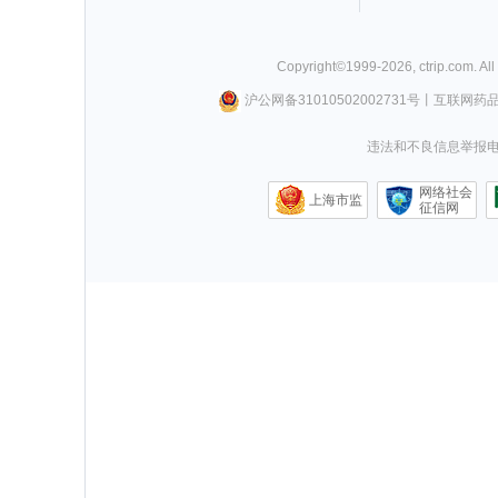
Copyright©
1999-
2026
,
ctrip.com
. Al
沪公网备31010502002731号
丨
互联网药
违法和不良信息举报电话0
网络社会
上海市监
征信网