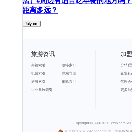
店）#周边有适合吃早餐的地方吗？
距离多远？​
July-cc.
旅游资讯
加
宾馆索引
攻略索引
分销联
机票索引
网站导航
企业礼
旅游索引
邮轮索引
代理合
企业差旅索引
更多加
Copyright©
1999-
2026
,
ctrip.com
. Al
沪公网备31010502002731号
丨
互联网药