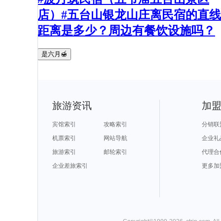
店）#五台山银龙山庄离民宿的直线
距离是多少？周边有餐饮设施吗？
是六月🍯
旅游资讯
加
宾馆索引
攻略索引
分销联
机票索引
网站导航
企业礼
旅游索引
邮轮索引
代理合
企业差旅索引
更多加