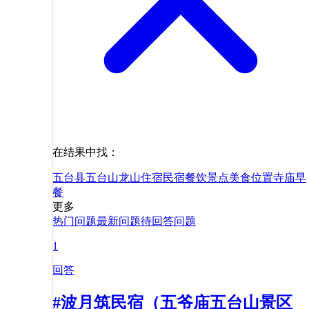
在结果中找：
五台县
五台山
龙山
住宿
民宿
餐饮
景点
美食
位置
寺庙
早
餐
更多
热门问题
最新问题
待回答问题
1
回答
#波月筑民宿（五爷庙五台山景区