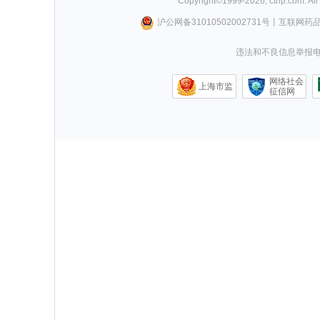
Copyright©
1999-
2026
,
ctrip.com
. Al
沪公网备31010502002731号
丨
互联网药
违法和不良信息举报电话0
网络社会
上海市监
征信网