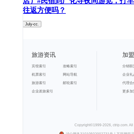
店）#民宿到广化寺夜间游览，打车
往返方便吗？​
July-cc.
旅游资讯
加
宾馆索引
攻略索引
分销联
机票索引
网站导航
企业礼
旅游索引
邮轮索引
代理合
企业差旅索引
更多加
Copyright©
1999-
2026
,
ctrip.com
. Al
沪公网备31010502002731号
丨
互联网药