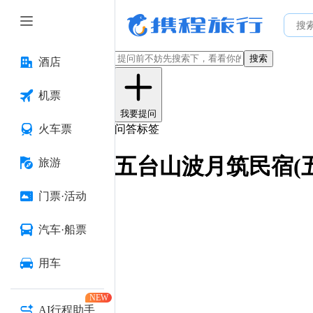
搜索
酒店
机票
我要提问
火车票
问答标签
五台山波月筑民宿(
旅游
门票·活动
汽车·船票
用车
NEW
AI行程助手