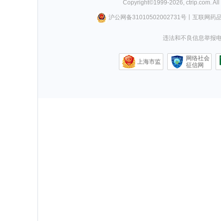
Copyright©
1999-
2026
,
ctrip.com
. Al
沪公网备31010502002731号
丨
互联网药
违法和不良信息举报电话0
网络社会
上海市监
征信网