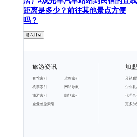
店）#观光车汽车站站到民宿的直线
距离是多少？前往其他景点方便
吗？
是六月🍯
旅游资讯
加
宾馆索引
攻略索引
分销联
机票索引
网站导航
企业礼
旅游索引
邮轮索引
代理合
企业差旅索引
更多加