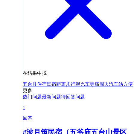
在结果中找：
五台县
住宿
民宿
距离
步行
观光车
寺庙
周边
汽车站
方便
更多
热门问题
最新问题
待回答问题
1
回答
#波月筑民宿（五爷庙五台山景区