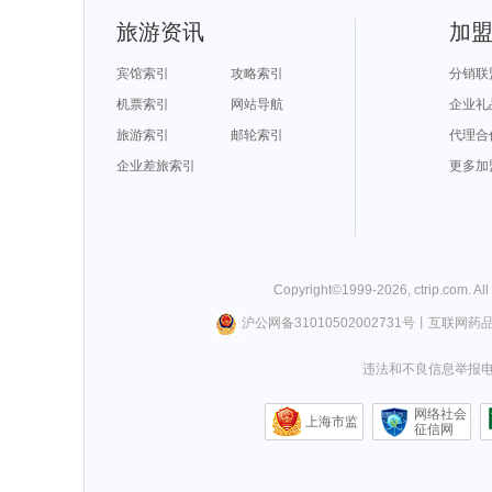
旅游资讯
加
宾馆索引
攻略索引
分销联
机票索引
网站导航
企业礼
旅游索引
邮轮索引
代理合
企业差旅索引
更多加
Copyright©
1999-
2026
,
ctrip.com
. Al
沪公网备31010502002731号
丨
互联网药
违法和不良信息举报电话0
网络社会
上海市监
征信网