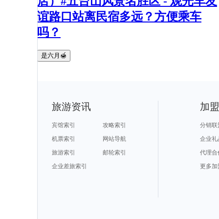
店）#五台山风景名胜区 - 观光车友
谊路口站离民宿多远？方便乘车
吗？
是六月🍯
旅游资讯
加
宾馆索引
攻略索引
分销联
机票索引
网站导航
企业礼
旅游索引
邮轮索引
代理合
企业差旅索引
更多加