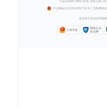
Copyright©
1999-
2026
,
ctrip.com
. Al
沪公网备31010502002731号
丨
互联网药
违法和不良信息举报电话0
网络社会
上海市监
征信网