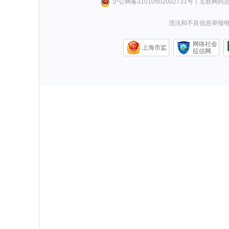
沪公网备31010502002731号
丨
互联网药
违法和不良信息举报电话0
网络社会
上海市监
征信网