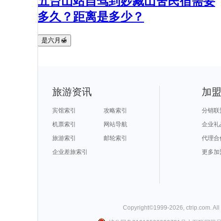
五台山站自驾到妙藏山舍民宿需要
多久？距离是多少？
是六月🍯
旅游资讯
加
宾馆索引
攻略索引
分销联
机票索引
网站导航
企业礼
旅游索引
邮轮索引
代理合
企业差旅索引
更多加
Copyright©
1999-
2026
,
ctrip.com
. Al