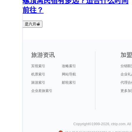
螺顶离民宿有多远？适合什么时间
前往？
是六月🍯
旅游资讯
加
宾馆索引
攻略索引
分销联
机票索引
网站导航
企业礼
旅游索引
邮轮索引
代理合
企业差旅索引
更多加
Copyright©
1999-
2026
,
ctrip.com
. Al