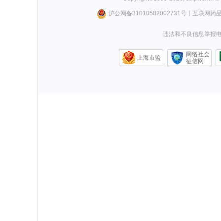
沪公网备31010502002731号
丨
互联网药
违法和不良信息举报电话0
网络社会
上海市监
征信网