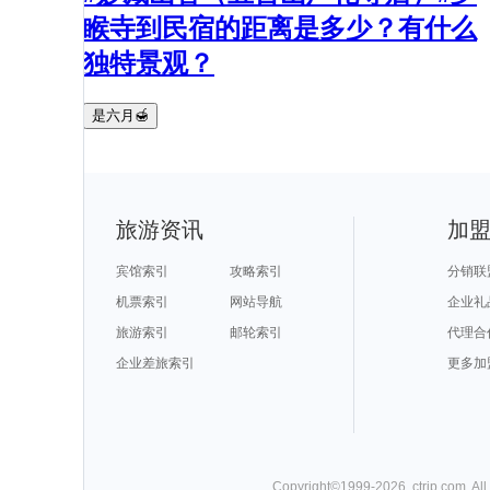
睺寺到民宿的距离是多少？有什么
独特景观？
是六月🍯
旅游资讯
加
宾馆索引
攻略索引
分销联
机票索引
网站导航
企业礼
旅游索引
邮轮索引
代理合
企业差旅索引
更多加
Copyright©
1999-
2026
,
ctrip.com
. Al