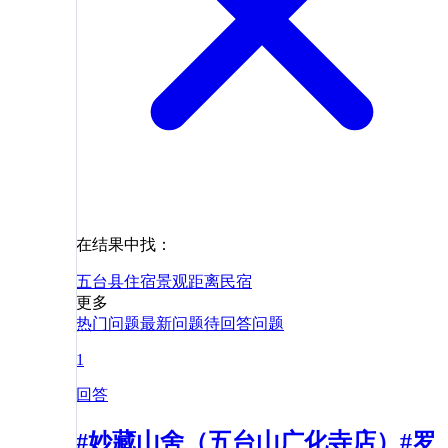
在结果中找：
五台县
住宿
景观
距离
民宿
更多
热门问题
最新问题
待回答问题
1
回答
#妙藏山舍（五台山广化寺店）#罗