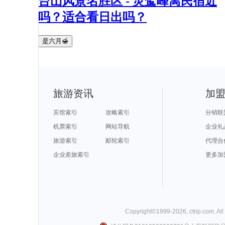
台山风景名胜区 - 灵鹫峰离民宿近
吗？适合看日出吗？
是六月🍯
旅游资讯
加
宾馆索引
攻略索引
分销联
机票索引
网站导航
企业礼
旅游索引
邮轮索引
代理合
企业差旅索引
更多加
Copyright©
1999-
2026
,
ctrip.com
. Al