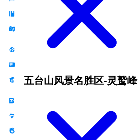
五台山风景名胜区-灵鹫峰