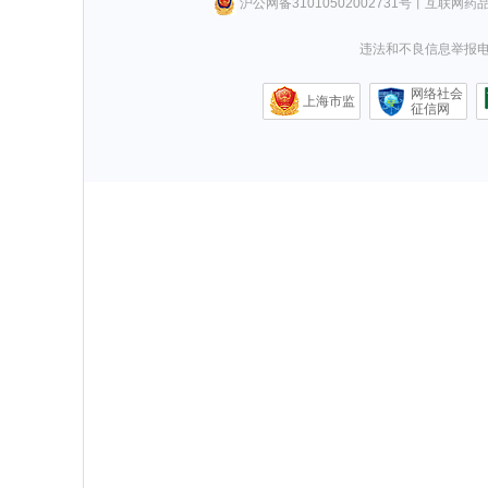
沪公网备31010502002731号
丨
互联网药
违法和不良信息举报电话0
网络社会
上海市监
征信网