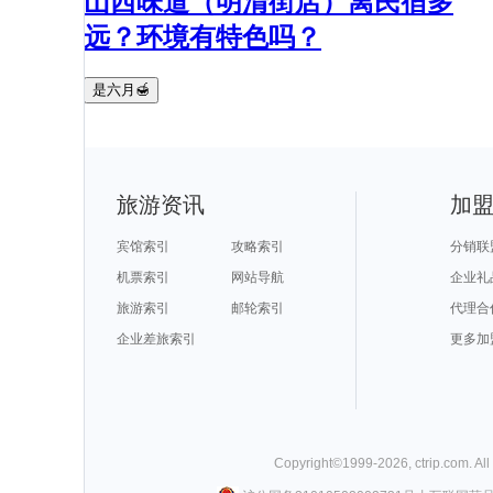
山西味道（明清街店）离民宿多
远？环境有特色吗？
是六月🍯
旅游资讯
加
宾馆索引
攻略索引
分销联
机票索引
网站导航
企业礼
旅游索引
邮轮索引
代理合
企业差旅索引
更多加
Copyright©
1999-
2026
,
ctrip.com
. Al