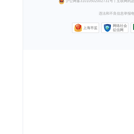
沪公网备31010502002731号
丨
互联网药
违法和不良信息举报电话0
网络社会
上海市监
征信网