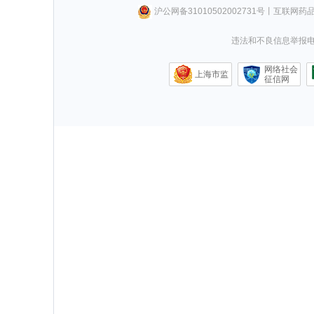
沪公网备31010502002731号
丨
互联网药
违法和不良信息举报电话0
网络社会
上海市监
征信网