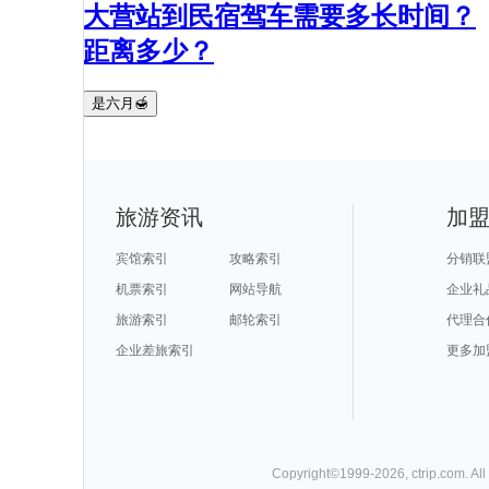
大营站到民宿驾车需要多长时间？
距离多少？
是六月🍯
旅游资讯
加
宾馆索引
攻略索引
分销联
机票索引
网站导航
企业礼
旅游索引
邮轮索引
代理合
企业差旅索引
更多加
Copyright©
1999-
2026
,
ctrip.com
. Al