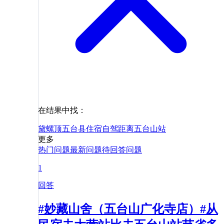
在结果中找：
黛螺顶
五台县
住宿
自驾
距离
五台山站
更多
热门问题
最新问题
待回答问题
1
回答
#妙藏山舍（五台山广化寺店）#从