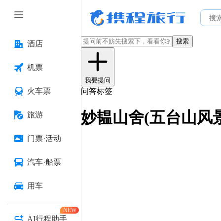
搜索
酒店
机票
我要提问
火车票
问答标签
妙韫山舍(五台山风
旅游
门票·活动
汽车·船票
用车
NEW
AI行程助手