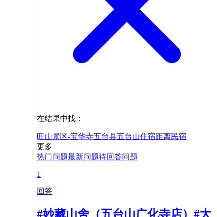
在结果中找：
旺山景区-宝华寺
五台县
五台山
住宿
距离
民宿
更多
热门问题
最新问题
待回答问题
1
回答
#妙藏山舍（五台山广化寺店）#大