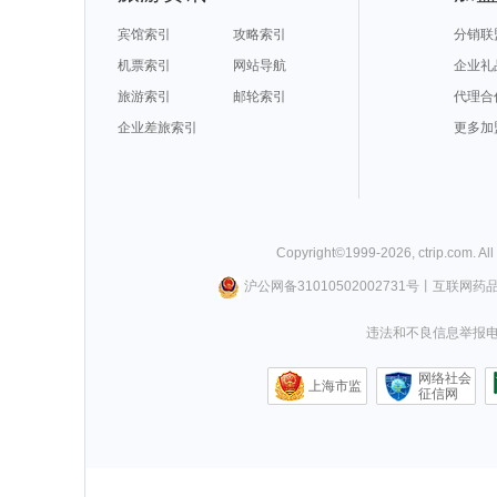
宾馆索引
攻略索引
分销联
机票索引
网站导航
企业礼
旅游索引
邮轮索引
代理合
企业差旅索引
更多加
Copyright©
1999-
2026
,
ctrip.com
. Al
沪公网备31010502002731号
丨
互联网药
违法和不良信息举报电话0
网络社会
上海市监
征信网