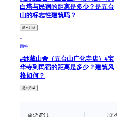
白塔与民宿的距离是多少？是五台
山的标志性建筑吗？
是六月🍯
1
回答
#妙藏山舍（五台山广化寺店）#宝
华寺到民宿的距离是多少？建筑风
格如何？
是六月🍯
旅游资讯
加