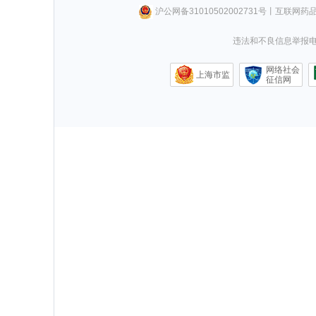
沪公网备31010502002731号
丨
互联网药
违法和不良信息举报电话0
网络社会
上海市监
征信网