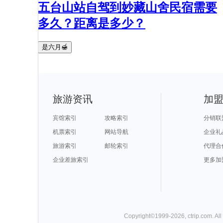
五台山站自驾到妙藏山舍民宿需要
多久？距离是多少？
是六月🍯
旅游资讯
加
宾馆索引
攻略索引
分销联
机票索引
网站导航
企业礼
旅游索引
邮轮索引
代理合
企业差旅索引
更多加
Copyright©
1999-
2026
,
ctrip.com
. Al