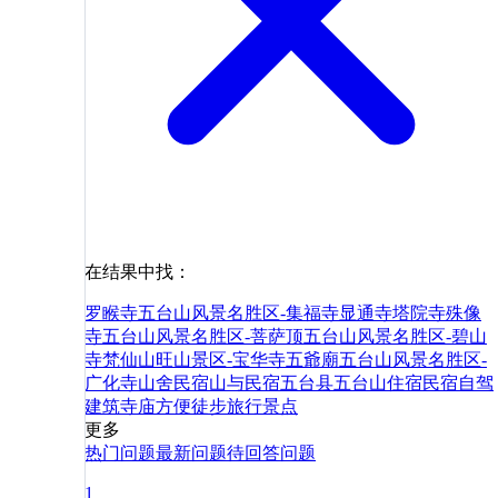
在结果中找：
罗睺寺
五台山风景名胜区-集福寺
显通寺
塔院寺
殊像
寺
五台山风景名胜区-菩萨顶
五台山风景名胜区-碧山
寺
梵仙山
旺山景区-宝华寺
五爺廟
五台山风景名胜区-
广化寺
山舍民宿
山与民宿
五台县
五台山
住宿
民宿
自驾
建筑
寺庙
方便
徒步
旅行
景点
更多
热门问题
最新问题
待回答问题
1