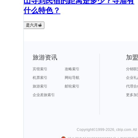
山寺到民宿的距离是多少？寺庙有
什么特色？
是六月🍯
旅游资讯
加
宾馆索引
攻略索引
分销联
机票索引
网站导航
企业礼
旅游索引
邮轮索引
代理合
企业差旅索引
更多加
Copyright©
1999-
2026
,
ctrip.com
. Al