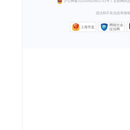
沪公网备31010502002731号
丨
互联网药
违法和不良信息举报电话0
网络社会
上海市监
征信网