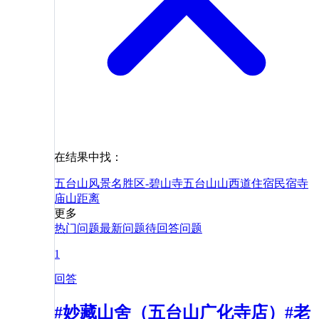
在结果中找：
五台山风景名胜区-碧山寺
五台山
山西
道
住宿
民宿
寺
庙
山
距离
更多
热门问题
最新问题
待回答问题
1
回答
#妙藏山舍（五台山广化寺店）#老