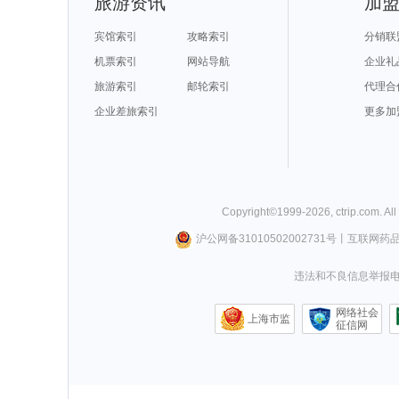
旅游资讯
加
宾馆索引
攻略索引
分销联
机票索引
网站导航
企业礼
旅游索引
邮轮索引
代理合
企业差旅索引
更多加
Copyright©
1999-
2026
,
ctrip.com
. Al
沪公网备31010502002731号
丨
互联网药
违法和不良信息举报电话0
网络社会
上海市监
征信网