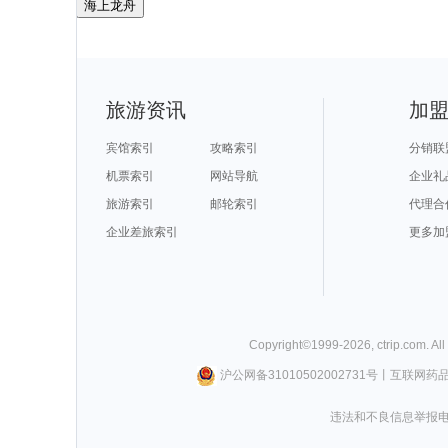
海上龙舟
旅游资讯
加
宾馆索引
攻略索引
分销联
机票索引
网站导航
企业礼
旅游索引
邮轮索引
代理合
企业差旅索引
更多加
Copyright©
1999-
2026
,
ctrip.com
. Al
沪公网备31010502002731号
丨
互联网药
违法和不良信息举报电话0