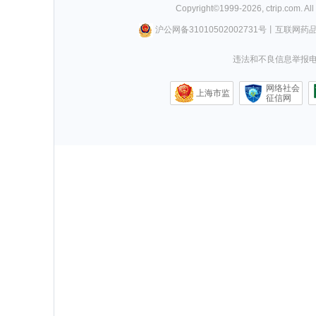
Copyright©
1999-
2026
,
ctrip.com
. Al
沪公网备31010502002731号
丨
互联网药
违法和不良信息举报电话0
网络社会
上海市监
征信网