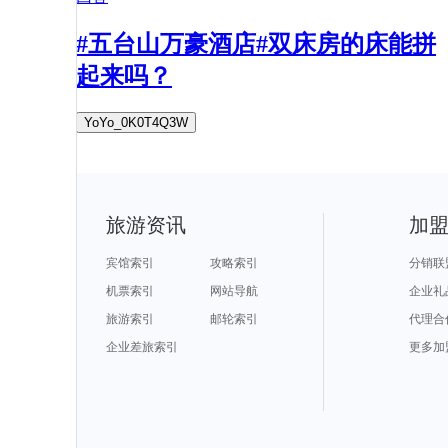
#五台山万豪酒店#双床房的床能拼
起来吗？
YoYo_0K0T4Q3W
旅游资讯
加
宾馆索引
攻略索引
分销联
机票索引
网站导航
企业礼
旅游索引
邮轮索引
代理合
企业差旅索引
更多加