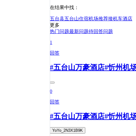
在结果中找：
五台县
五台山
住宿
机场
推荐
接机
车
酒店
更多
热门问题
最新问题
待回答问题
1
回答
#五台山万豪酒店#忻州机
0
回答
#五台山万豪酒店#忻州机
YoYo_2N3X1B9K