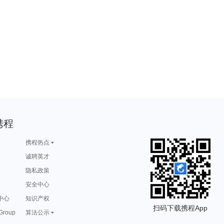
携程
携程热点
诚聘英才
隐私政策
安全中心
中心
知识产权
扫码下载携程App
 Group
算法公示