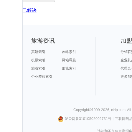
已解决
旅游资讯
加
宾馆索引
攻略索引
分销联
机票索引
网站导航
企业礼
旅游索引
邮轮索引
代理合
企业差旅索引
更多加
Copyright©
1999-
2026
,
ctrip.com
. Al
沪公网备31010502002731号
丨
互联网药
违法和不良信息举报电话0