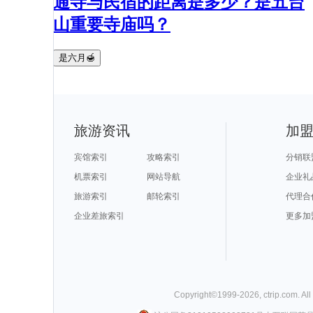
通寺与民宿的距离是多少？是五台
山重要寺庙吗？
是六月🍯
旅游资讯
加
宾馆索引
攻略索引
分销联
机票索引
网站导航
企业礼
旅游索引
邮轮索引
代理合
企业差旅索引
更多加
Copyright©
1999-
2026
,
ctrip.com
. Al