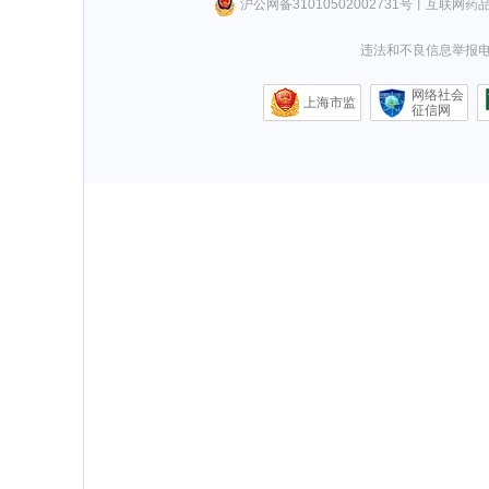
沪公网备31010502002731号
丨
互联网药
违法和不良信息举报电话0
网络社会
上海市监
征信网