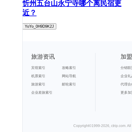
忻州五台山永宁寺哪个离民宿更
近？
YoYo_0H9D9K2J
旅游资讯
加
宾馆索引
攻略索引
分销联
机票索引
网站导航
企业礼
旅游索引
邮轮索引
代理合
企业差旅索引
更多加
Copyright©
1999-
2026
,
ctrip.com
. Al