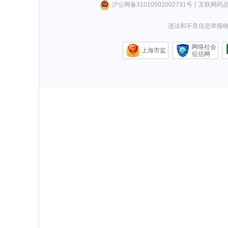
沪公网备31010502002731号
丨
互联网药
违法和不良信息举报电话0
网络社会
上海市监
征信网