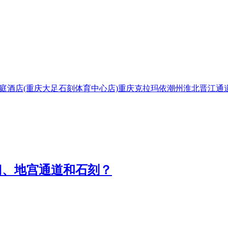
庭酒店(重庆大足石刻体育中心店)
重庆
克拉玛依
潮州
淮北
晋江
通
门、地宫通道和石刻？