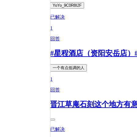
YoYo_9C0R8I2F
已解决
1
回答
#星程酒店（资阳安岳店）
一个有点低调的人
1
回答
晋江草庵石刻这个地方有
已解决