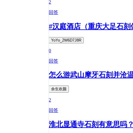
2
回答
#汉庭酒店（重庆大足石刻
YoYo_2W6D7J8R
0
回答
怎么游武山摩牙石刻并沧
余生欢颜
2
回答
淮北显通寺石刻有意思吗