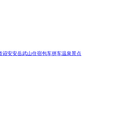
道
诏安
安岳
武山
住宿
包车
拼车
温泉
景点