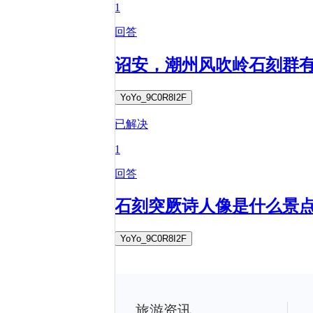
1
回答
诏安，潮州风吹岭石刻群
YoYo_9C0R8I2F
已解决
1
回答
石刻突厥诗人像是什么景
YoYo_9C0R8I2F
旅游资讯