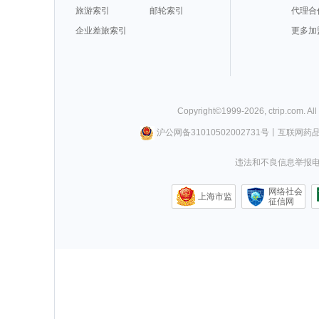
旅游索引
邮轮索引
代理合
企业差旅索引
更多加
Copyright©
1999-
2026
,
ctrip.com
. Al
沪公网备31010502002731号
丨
互联网药
违法和不良信息举报电话0
网络社会
上海市监
征信网